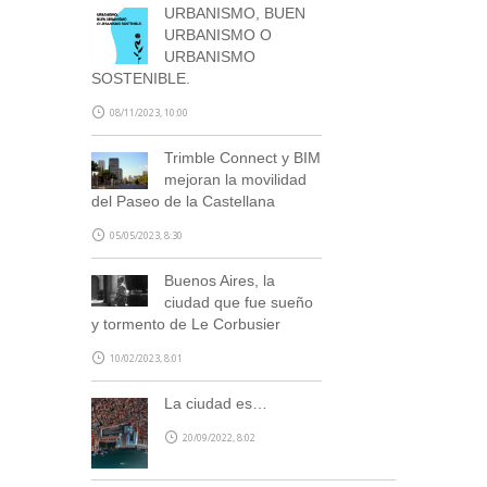
URBANISMO, BUEN
URBANISMO O
URBANISMO
SOSTENIBLE.
08/11/2023, 10:00
Trimble Connect y BIM
SUSCRÍBETE
mejoran la movilidad
del Paseo de la Castellana
05/05/2023, 8:30
Buenos Aires, la
ciudad que fue sueño
y tormento de Le Corbusier
10/02/2023, 8:01
La ciudad es…
20/09/2022, 8:02