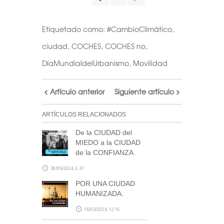
calendario
Etiquetado como:
#CambioClimático
,
Realiza tu suscripción a
ciudad
,
COCHES
,
COCHES no
,
nuestra newsletter a través
DíaMundialdelUrbanismo
,
Movilidad
de este formulario
y accede
al archivo descargable del
Artículo anterior
Siguiente artículo
calendario de Arquitectas
Ocultas.
ARTÍCULOS RELACIONADOS
Consulta tu correo para
confirmar la inscripción y
De la CIUDAD del
MIEDO a la CIUDAD
recibir noticias de nuestra
de la CONFIANZA.
parte.
30/05/2024, 6:37
NOTA: En el caso de no haber recibido el
POR UNA CIUDAD
correo de confirmación por nuestra
HUMANIZADA.
parte, escríbenos a
blog@stepienybarno.es
18/03/2024, 12:16