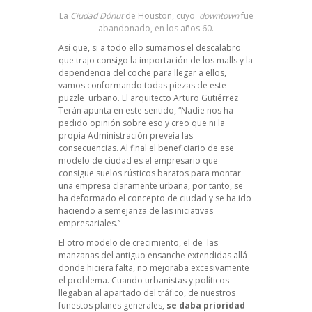
La
Ciudad Dónut
de Houston, cuyo
downtown
fue
abandonado, en los años 60.
Así que, si a todo ello sumamos el descalabro
que trajo consigo la importación de los malls y la
dependencia del coche para llegar a ellos,
vamos conformando todas piezas de este
puzzle urbano. El arquitecto
Arturo Gutiérrez
Terán
apunta en este sentido, “Nadie nos ha
pedido opinión sobre eso y creo que ni la
propia Administración preveía las
consecuencias. Al final el beneficiario de ese
modelo de ciudad es el empresario que
consigue suelos rústicos baratos para montar
una empresa claramente urbana, por tanto, se
ha deformado el concepto de ciudad y se ha ido
haciendo a semejanza de las iniciativas
empresariales.”
El otro modelo de crecimiento, el de las
manzanas del antiguo ensanche extendidas allá
donde hiciera falta, no mejoraba excesivamente
el problema. Cuando urbanistas y políticos
llegaban al apartado del tráfico, de nuestros
funestos planes generales,
se daba prioridad