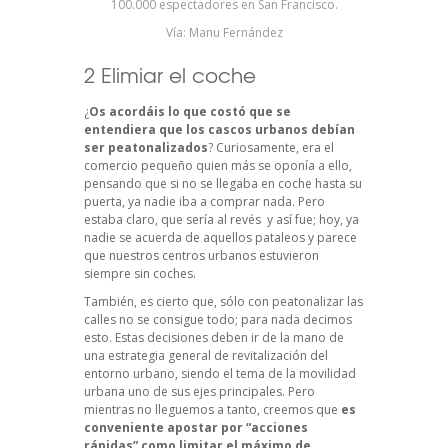
100.000 espectadores en San Francisco.
Vía: Manu Fernández
2 Elimiar el coche
¿
Os acordáis lo que costó que se
entendiera que los cascos urbanos debían
ser peatonalizados
? Curiosamente, era el
comercio pequeño quien más se oponía a ello,
pensando que si no se llegaba en coche hasta su
puerta, ya nadie iba a comprar nada. Pero
estaba claro, que sería al revés y así fue; hoy, ya
nadie se acuerda de aquellos pataleos y parece
que nuestros centros urbanos estuvieron
siempre sin coches.
También, es cierto que, sólo con peatonalizar las
calles no se consigue todo; para nada decimos
esto. Estas decisiones deben ir de la mano de
una estrategia general de revitalización del
entorno urbano, siendo el tema de la movilidad
urbana uno de sus ejes principales. Pero
mientras no lleguemos a tanto, creemos que
es
conveniente apostar por “acciones
rápidas” como limitar el máximo de