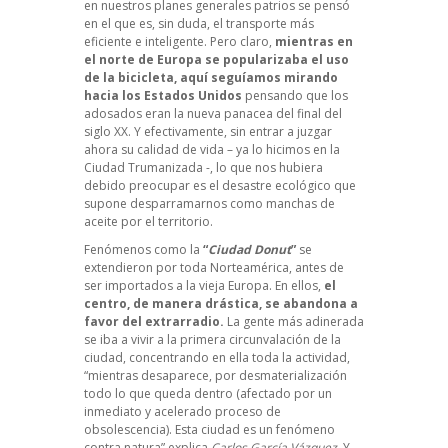
en nuestros planes generales patrios se pensó
en el que es, sin duda, el transporte más
eficiente e inteligente. Pero claro,
mientras en
el norte de Europa se popularizaba el uso
de la bicicleta, aquí seguíamos mirando
hacia los Estados Unidos
pensando que los
adosados eran la nueva panacea del final del
siglo XX. Y efectivamente, sin entrar a juzgar
ahora su calidad de vida – ya lo hicimos en la
Ciudad Trumanizada
-, lo que nos hubiera
debido preocupar es el desastre ecológico que
supone desparramarnos como manchas de
aceite por el territorio.
Fenómenos como la
“
Ciudad Donut
”
se
extendieron por toda Norteamérica, antes de
ser importados a la vieja Europa. En ellos,
el
centro, de manera drástica, se abandona a
favor del extrarradio.
La gente más adinerada
se iba a vivir a la primera circunvalación de la
ciudad, concentrando en ella toda la actividad,
“mientras desaparece, por desmaterialización
todo lo que queda dentro (afectado por un
inmediato y acelerado proceso de
obsolescencia). Esta ciudad es un fenómeno
contra natura” explica
Carlos García Vázquez.
Y