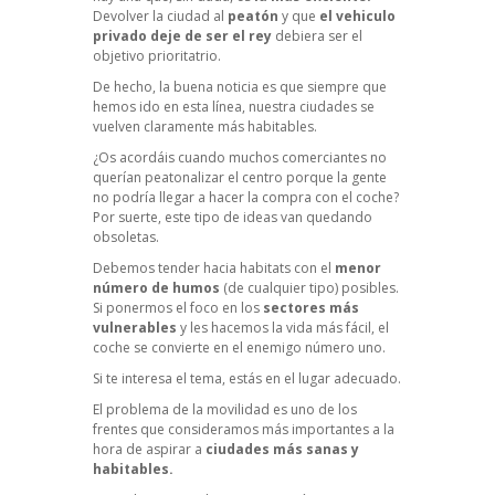
Devolver la ciudad al
peatón
y que
el vehiculo
privado deje de ser el rey
debiera ser el
objetivo prioritatrio.
De hecho, la buena noticia es que siempre que
hemos ido en esta línea, nuestra ciudades se
vuelven claramente más habitables.
¿Os acordáis cuando muchos comerciantes no
querían peatonalizar el centro porque la gente
no podría llegar a hacer la compra con el coche?
Por suerte, este tipo de ideas van quedando
obsoletas.
Debemos tender hacia habitats con el
menor
número de humos
(de cualquier tipo) posibles.
Si ponermos el foco en los
sectores más
vulnerables
y les hacemos la vida más fácil, el
coche se convierte en el enemigo número uno.
Si te interesa el tema, estás en el lugar adecuado.
El problema de la movilidad es uno de los
frentes que consideramos más importantes a la
hora de aspirar a
ciudades más sanas y
habitables.