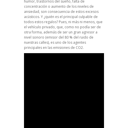
humor, trastornos del sueño, falta de
concentración o aumento de los niveles de
ansiedad, son consecuencia de estos excesos
acústicos. Y ¿quién es el principal culpable de
todos estos regalos? Pues, ni más ni menos, que
el vehículo privado, que, como no podía ser de
otra forma, además de ser un gran agresor a
nivel sonoro (emisor del 80 % del ruido de
nuestras calles), es uno de los agentes
principales en las emisiones de CO2.