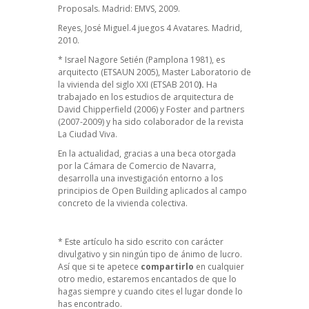
Proposals. Madrid: EMVS, 2009.
Reyes, José Miguel.4 juegos 4 Avatares. Madrid,
2010.
* Israel Nagore Setién (Pamplona 1981), es
arquitecto (ETSAUN 2005), Master Laboratorio de
la vivienda del siglo XXI (ETSAB 2010
).
Ha
trabajado en los estudios de arquitectura de
David Chipperfield (2006) y Foster and partners
(2007-2009) y ha sido colaborador de la revista
La Ciudad Viva.
En la actualidad, gracias a una beca otorgada
por la Cámara de Comercio de Navarra,
desarrolla una investigación entorno a los
principios de Open Building aplicados al campo
concreto de la vivienda colectiva.
* Este artículo ha sido escrito con carácter
divulgativo y sin ningún tipo de ánimo de lucro.
Así que si te apetece
compartirlo
en cualquier
otro medio, estaremos encantados de que lo
hagas siempre y cuando cites el lugar donde lo
has encontrado.