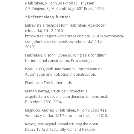
(Habraken, N. John,Boekholt J.T., Thyssen
A.P.,Dinjens, P.J.M. Cambridge: MIT Press, 1976).
* Referencias y fuentes.
Entrevista a Nicholas John Habraken. Apeldoorn
(Holanda). 14-12-2010
http://israelnagore.wordpress.com/2012/01/02/entrevista-
con-john-habraken-apeldoorn-holanda14-12-
2010/
Habraken, N. John. Open Building as a condition
for industrial construction. Proceedings
ISARC 2003, 20th. International Symposium on
Automation and Robotics in Construction.
Eindhoven The Netherlands.
Maña y Reixag, Fructuos. Proyectar la
arquitectura desde la coordinación dimensional.
Barcelona: ITEC, 2004.
Mignucci, Andres y Habraken, N. John. Soportes:
vivienda y ciudad. IAT Editorial on line, Julio 2010.
Reyes, José Miguel. Manufacturing the open
house.15 Architecturally Rich and Flexible