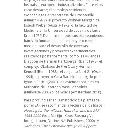
los países europeos industrializados. Entre ellos
cabe destacar; el complejo residencial
Wohnanlage Genter Strasse de Otto Steidle
(Munich-1972), el proyecto Wohnen Morgen de
Joseph Weber (Austria-1972) o la facultad de
Medicina en la Universidad de Lovaina de Lucien
Kroll (1976).Del mismo modo sus planteamientos
han sido fundamentales –en mayor o menor
medida- para el desarrollo de diversas
investigaciones y proyectos experimentales
realizados posteriormente, como las viviendas
Diagoon de Herman Hertzberger (Delft 1978), el
complejo Okohaus de Frei Otto y Herman
Kendell (Berlin-1988), el conjunto Next 21 (Osaka
1994), el proyecto Casa Barcelona dirigido por
Ignacio Paricio(2001), las viviendas sociales en
Mulhouse de Lacaton y Vasal los Solids
(Mulhouse 2005) o los Solids (Amsterdam 2010).
Para profundizar en la metodología planteada
por el SAR se recomienda la lectura de los libros;
Housing for the millions. Habraken and the SAR
1965-2000
(Vos, Martijn , Koos, Bosma y Van
hoogastraten, Dorine. NAI Publishers, 2000), y
Variations. The systematic design of Supports
.