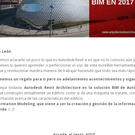
z
s León
emos aclararte un poco lo que es Autodesk Revit si es que no lo conoces aún 
ienes si quieres aprender o perfeccionar el uso de esta increíble herramienta
e y revolucionar nuestra manera de trabajar haciendo que todo sea más rápid
 tenemos un regalo para ti pero no adelantemos acontecimientos y sig
sepa todavía,
Autodesk Revit Architecture es la solución BIM de Aut
vit construyes virtualmente un edificio como si de una maqueta se tratase, co
ación acerca de las características del edificio.
ormation Modeling, que viene a ser la creación y gestión de la informaci
vida
(…)”
Accede al texto,
AQUÍ