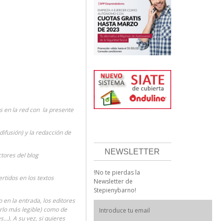
 en la red con la presente
difusión) y la redacción de
NEWSLETTER
ctores del blog
!No te pierdas la
rtidos en los textos
Newsletter de
Stepienybarno!
en la entrada, los editores
erlo más legible) como de
…). A su vez, si quieres