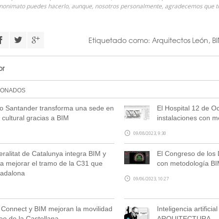
anonimato puedes hacerlo, aunque, nosotros personalmente, agradecemos que
Etiquetado como:
Arquitectos León
,
B
or
IONADOS
o Santander transforma una sede en
El Hospital 12 de O
 cultural gracias a BIM
instalaciones con m
09/08/2023, 9:30
ralitat de Catalunya integra BIM y
El Congreso de los 
a mejorar el tramo de la C31 que
con metodología B
Badalona
09/06/2023, 10:27
 Connect y BIM mejoran la movilidad
Inteligencia artificial
eo de la Castellana
ARQUITECTURA.