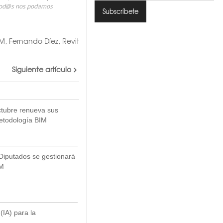
 tod@s nos podamos
IM
,
Fernando Díez
,
Revit
Siguiente artículo
ctubre renueva sus
etodología BIM
Diputados se gestionará
IM
 (IA) para la