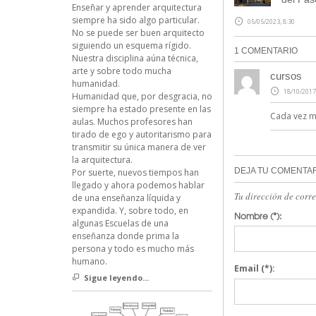
Enseñar y aprender arquitectura
siempre ha sido algo particular.
05/05/2023, 8:30
No se puede ser buen arquitecto
siguiendo un esquema rígido.
1 COMENTARIO
Nuestra disciplina aúna técnica,
arte y sobre todo mucha
cursos
humanidad.
18/10/2017
Humanidad que, por desgracia, no
siempre ha estado presente en las
Cada vez má
aulas. Muchos profesores han
tirado de ego y autoritarismo para
transmitir su única manera de ver
la arquitectura.
DEJA TU COMENTA
Por suerte, nuevos tiempos han
llegado y ahora podemos hablar
Tu dirección de corr
de una enseñanza líquida y
expandida. Y, sobre todo, en
Nombre
(*):
algunas Escuelas de una
enseñanza donde prima la
persona y todo es mucho más
humano.
Email
(*):
Sigue leyendo...