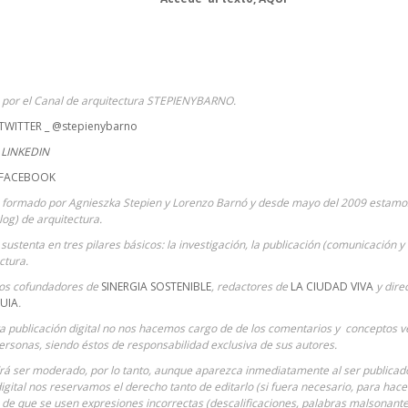
a por el Canal de arquitectura STEPIENYBARNO.
TWITTER _ @stepienybarno
LINKEDIN
 FACEBOOK
 formado por Agnieszka Stepien y Lorenzo Barnó y desde mayo del 2009 estamos
Blog) de arquitectura.
sustenta en tres pilares básicos: la investigación, la publicación (comunicación y 
ctura.
ios cofundadores de
SINERGIA SOSTENIBLE
, redactores de
LA CIUDAD VIVA
y dire
UIA
.
ta publicación digital no nos hacemos cargo de de los comentarios y conceptos ve
ersonas, siendo éstos de responsabilidad exclusiva de sus autores.
á ser moderado, por lo tanto, aunque aparezca inmediatamente al ser publicado 
digital nos reservamos el derecho tanto de editarlo (si fuera necesario, para hac
o de que se usen expresiones incorrectas (descalificaciones, palabras malsonantes