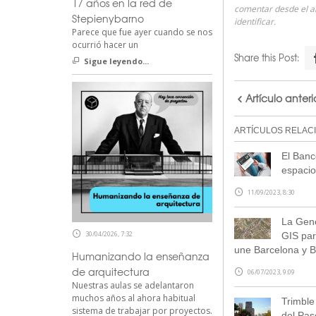
17 años en la red de
comentar desde el 
Stepienybarno
identificar.
Parece que fue ayer cuando se nos
ocurrió hacer un
Share this Post:
Sigue leyendo...
Artículo anteri
ARTÍCULOS RELAC
El Banc
espacio
11/09/2023, 8:30
La Gene
30/04/2026, 7:32
GIS par
une Barcelona y 
Humanizando la enseñanza
de arquitectura
06/07/2023, 9:09
Nuestras aulas se adelantaron
muchos años al ahora habitual
Trimble
sistema de trabajar por proyectos.
del Pas