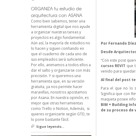
ORGANIZA tu estudio de
arquitectura con ASANA
Como bien sabemos, tener una
herramienta digital que nos ayude
a organizar nuestras tareas y
proyectos es algo fundamental.
Aún así, la mayoría de estudios no
Por
Fernando Díe
lo hacen y siguen confiando en
Desde
Arquitecto
que el cuaderno de cada uno de
sus empleados será suficiente.
“Con este post quer
Por ello, animamos a todos ellos a
cursos REVIT
que t
dar el salto y organizarse con más
venido para quedars
precisión. Y si queremos una
Al final del post
herramienta que, en su versión
gratuita, ya nos permite hacer
Para el que no lo 
maravillas, nosotros apostamos
Significa que con Re
por Asana. En nuestra opinión, es
maqueta posee inform
mejor que otras herramientas
BIM = Building Inf
como Trello o Notion, Además, si
de su proceso de 
quieres organizarte según GTD, te
lo pone bastante fácil.
Sigue leyendo...