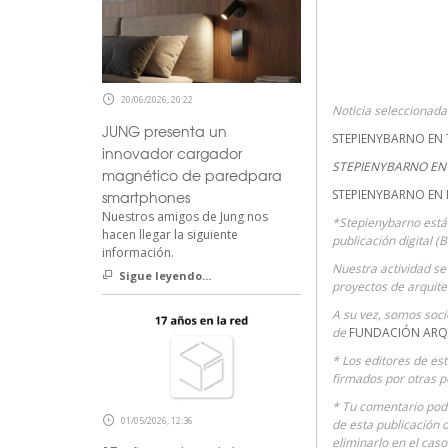
20/06/2026, 20:22
Noticia seleccionad
JUNG presenta un
STEPIENYBARNO EN 
innovador cargador
STEPIENYBARNO EN 
magnético de paredpara
STEPIENYBARNO EN
smartphones
Nuestros amigos de Jung nos
*Stepienybarno está
hacen llegar la siguiente
publicación digital (
información.
Nuestra actividad se 
Sigue leyendo...
proyectos de arquite
A su vez, somos soc
de
FUNDACIÓN ARQ
* Los editores de es
firmados por otras p
* Tu comentario podr
01/05/2026, 12:36
de esta publicación 
eliminarlo en el cas